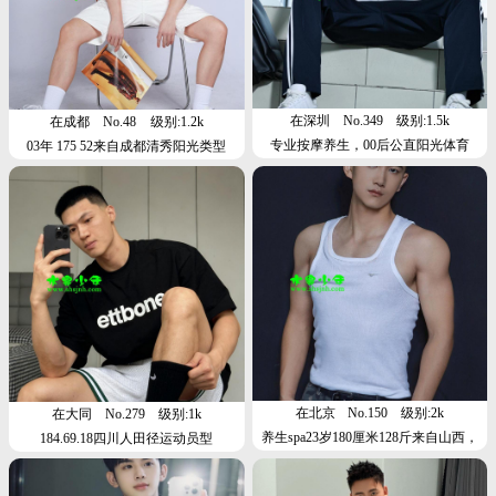
在深圳
No.349
级别:1.5k
在成都
No.48
级别:1.2k
专业按摩养生，00后公直阳光体育
03年 175 52来自成都清秀阳光类型
生，现在深圳
在北京
No.150
级别:2k
在大同
No.279
级别:1k
养生spa23岁180厘米128斤来自山西，
184.69.18四川人田径运动员型
六块腹肌，直男爷们帅哥，在天津