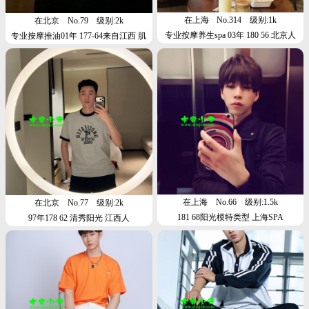
在上海
No.314
级别:1k
在北京
No.79
级别:2k
专业按摩养生spa 03年 180 56 北京人
专业按摩推油01年 177-64来自江西 肌
清秀舞蹈生 常驻北京 本人不照骗 可
肉清秀
视频 支持货不对版退货！
在上海
No.66
级别:1.5k
在北京
No.77
级别:2k
181 68阳光模特类型 上海SPA
97年178 62 清秀阳光 江西人