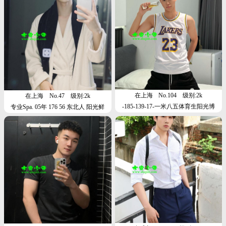
在上海
No.104
级别:2k
在上海
No.47
级别:2k
-185-139-17-一米八五体育生阳光博
专业Spa. 05年 176 56 东北人 阳光鲜
肌，器大活好，上海必吃榜-小红书抖
肉，清秀可爱，本月广洲，下月上海
音网红-学生兼职，服务贴心，聊天很
有情趣价值，特别懂的照顾别人感
受，服务全程贴心周到，聊天很舒
服，懂得照顾感受，SPA做完浑身放
松。SSS