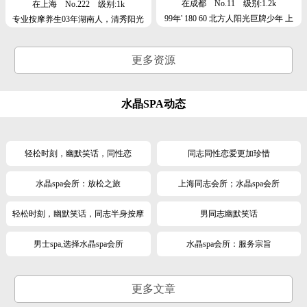
在成都
No.11
级别:1.2k
在上海
No.222
级别:1k
99年' 180 60 北方人阳光巨牌少年 上
专业按摩养生03年湖南人，清秀阳光
戏
翘臀本月上海
更多资源
水晶SPA动态
轻松时刻，幽默笑话，同性恋
同志同性恋爱更加珍惜
水晶spa会所：放松之旅
上海同志会所；水晶spa会所
轻松时刻，幽默笑话，同志半身按摩
男同志幽默笑话
男士spa,选择水晶spa会所
水晶spa会所：服务宗旨
更多文章