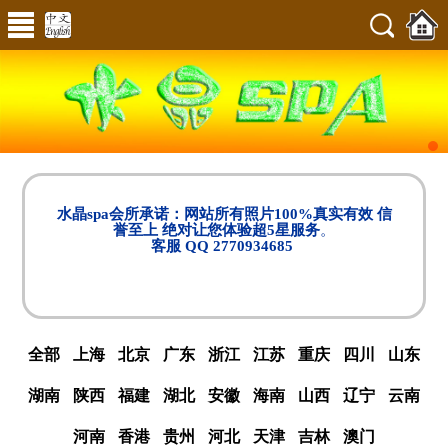
水晶spa会所承诺：网站所有照片100%真实有效 信
誉至上 绝对让您体验超5星服务
。
客服 QQ 2770934685
全部
上海
北京
广东
浙江
江苏
重庆
四川
山东
湖南
陕西
福建
湖北
安徽
海南
山西
辽宁
云南
河南
香港
贵州
河北
天津
吉林
澳门